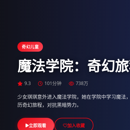
奇幻儿童
魔法学院：奇幻旅
9.1
9.3
137分钟
101分钟
657万
738万
9.6
36集 | 更新至29集
754万
少女琪琪意外进入魔法学院，她在学院中学习魔法
历奇幻旅程，对抗黑暗势力。
立即观看
立即观看
立即观看
加入收藏
加入收藏
加入收藏