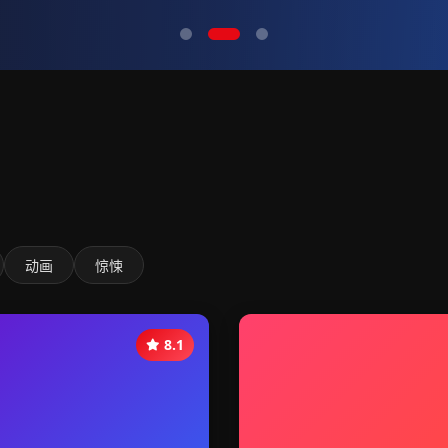
动画
惊悚
8.1